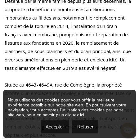
Détenue par la même famille depuis plusieurs décennies, la
propriété a bénéficié de nombreuses améliorations
importantes au fil des ans, notamment le remplacement
complet de la toiture en 2014, l'installation d'un drain
français avec membrane, pompe puisard et réparation de
fissures aux fondations en 2020, le remplacement de
planchers, de sous-planchers et du drain principal, ainsi que
diverses améliorations en plomberie et en électricité. Un
test d'amiante effectué en 2019 s'est avéré négatif.
Située au 4643-4649A, rue de Compiègne, la propriété
profite d'un emplacement privilégié directement en face de
Nous utilisons des cookies pour vous offrir la meilleure
l'école primaire Alphonse-Pesant et à quelques pas
expérience possible sur notre site web. En poursuivant votre
seulement du parc Luigi-Pirandello. Elle se trouve également
navigation, vous acceptez l'utilisation des cookies par notre
site web, pour en savoir plus
cliquez ici
.
à proximité de tous les services essentiels : transport en
commun, écoles, garderies, épiceries, restaurants, cliniques,
Accepter
Refuser
hôpitaux et plus encore.