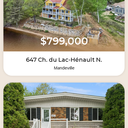
$799,000
647 Ch. du Lac-Hénault N.
Mandeville
1987
4
3