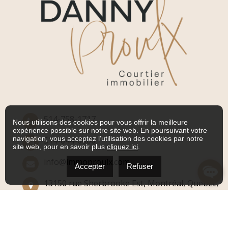
514-758-1717
Nous utilisons des cookies pour vous offrir la meilleure
expérience possible sur notre site web. En poursuivant votre
navigation, vous acceptez l'utilisation des cookies par notre
514-644-0000
site web, pour en savoir plus
cliquez ici
.
info@immoproulx.com
Accepter
Refuser
13150 rue Sherbrooke Est, Montréal, Québec,
H1A 4B1