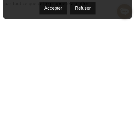
par tout ce que cette propriété a à offrir!
Accepter
Refuser
INCLUSION
7381: Table de cuisine, four encastré (Non utilisé),
Lave vaiselle (Non fonctionnelle), laveuse, sécheuse,
vaisselier dans la salle à manger, rideaux, pole. 7379:
Commode dans la chambre principal, rideaux, pole.
EXCLUSION
effets personnel
DÉTAILS DE PIÈCE
Pièce
Dimensions
Niveau
Sol
Salle à
10.4 x 14.2 P
Rez-de-
Bois