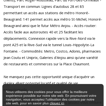
Transport en commun: Lignes d'autobus 28 et 85
permettant un accès aux stations de métro Honoré-
Beaugrand. 141 permet accès aux métro St-Michel, Honoré-
Beaugrand ainsi que le futur Métro Anjou. - Accès routier:
Accès facile aux autoroutes 40 et 25 facilitant les
déplacements. Connexion rapide vers la Rive-Nord via le
pont A25 et la Rive-Sud via le tunnel Louis-Hippolyte-La
Fontaine. - Commodités: Metro, Costco, Adonis, pharmacies
Jean Coutu et Uniprix, Galeries d'Anjou ainsi qu'une variété
de restaurants et commerces sur la Place Chaumont.
Ne manquez pas cette opportunité unique d'acquérir un
duplex alliant potentiel locatif et qualité de vie
exceptionnelle.
Nous utilisons des cookies pour vous offrir la meilleure
expérience possible sur notre site web. En poursuivant votre
navigation, vous acceptez l'utilisation des cookies par notre
Planifiez votre visite dès aujourd'hui et laissez-vous séduire
site web, pour en savoir plus
cliquez ici
.