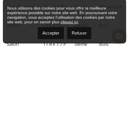
Hall d'entrée
3.5 x 3.3 P
2ième
Céramique
Nous utilisons des cookies pour vous offrir la meilleure
expérience possible sur notre site web. En poursuivant votre
étage
navigation, vous acceptez l'utilisation des cookies par notre
site web, pour en savoir plus
cliquez ici
.
Salon
13.5 x 12.3 P
3ième
Bois
étage
Accepter
Refuser
Salon
11.4 x 7.7 P
3ième
Bois
étage
Salon
15.7 x 9.3 P
Rez-de-
Bois
chaussée
Salon
15.5 x 9.5 P
2ième
Bois
étage
Cuisine
11.1 x 8.2 P
3ième
Céramique
étage
Cuisine
15.3 x 8 P
3ième
Céramique
étage