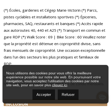
(*) Écoles, garderies et Cégep Marie-Victorin (*) Parcs,
pistes cyclables et installations sportives (*) Épiceries,
pharmacies, SAQ, restaurants et banques (*) Accès rapide
aux autoroutes 40, 440 et A25 (*) Transport en commun et
gare RDP (*) Walk Score : 69 | Bike Score : 60 Veuillez noter
que la propriété est détenue en copropriété divise, sans
frais mensuels de copropriété. Une occasion exceptionnelle
dans l'un des secteurs les plus pratiques et familiaux de
RDP.
Nous utilisons des cookies pour vous offrir la meilleure
******Cette propriété est détenue en copropriété divise
expérience possible sur notre site web. En poursuivant votre
navigation, vous acceptez l'utilisation des cookies par notre
horizontal et ne comporte aucuns frais de condo mensuels.
site web, pour en savoir plus
cliquez ici
.
Accepter
Refuser
INCLUSION